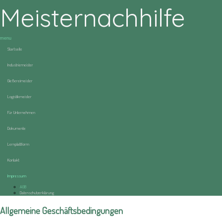
Meisternachhilfe
menu
Startseite
Industriemeister
Gießereimeister
Logistikmeister
Für Unternehmen
Dokumente
Lernplattform
Kontakt
Impressum
AGB
Datenschutzerklärung
Allgemeine Geschäftsbedingungen