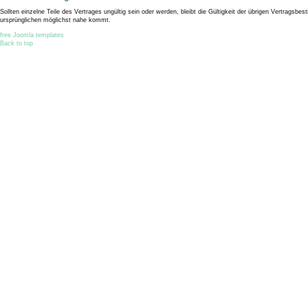
Sollten einzelne Teile des Vertrages ungültig sein oder werden, bleibt die Gültigkeit der übrigen Vertrags
ursprünglichen möglichst nahe kommt.
free Joomla templates
Back to top