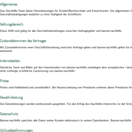
Allgemeines
:
Das Nachhllfe-Team bietet Dienstleistungen für Schüler/Berufsschüler und Erwachsenen. Die allgemeinen 
Geschäftsbedingungen bedürfen zu Ihrer Gültigkeit der Schriftform.
Geltungsbereich:
Diese AGB sind gültig für alle Geschäftsbeziehungen zwischen Auftragsgeber und barone-nachhilfe.
Zustandekommen des Vertrages
:
Mit Zustandekommen einer Geschäftsbeziehung zwischen Auftrags-geber und barone-nachhilfe gelten für be
anerkannt.
Internetseiten
:
Sämtliche Texte und Bilder auf den Internetselten von barone-nachhilfe unterliegen dem europäischen / deut
ohne vorherige schriftliche Zustimmung von barone-nachhilfe.
Preise
:
Preise sind freibleibend und unverbindlich. Bei Neuerscheinung von Preislisten verlieren ältere Preislisten Ihr
Gewährleistung:
Die Dienstleistungen werden professionell ausgeführt. Für den Erfolg des Nachhilfe-Unterrichts Ist def Sch
Datenschutz
:
Barone-nachhilfe speichert alle Daten seiner Kunden elektronisch In seinen Datenbanken. Barone-nachhiIfe w
Schlussbestlmmungen: